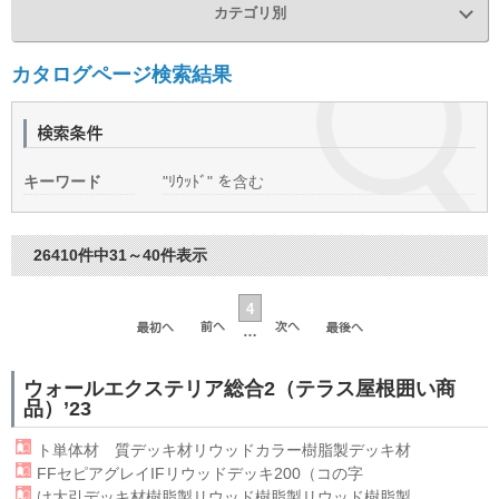
カテゴリ別
カタログページ検索結果
キーワード
"ﾘｳｯﾄﾞ" を含む
26410件中31～40件表示
4
…
ウォールエクステリア総合2（テラス屋根囲い商
品）’23
ト単体材 質デッキ材
リウッド
カラー樹脂製デッキ材
FFセピアグレイIF
リウッド
デッキ200（コの字
け大引デッキ材樹脂製
リウッド
樹脂製リウッド樹脂製