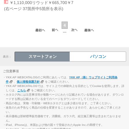
￥1,110,000
リウッド
￥665,700￥7
(右ページ 37箇所中5箇所を表示)
4
…
スマートフォン
パソコン
表示：
ご注意事項
・YKK AP WEBCATALOGのご利用にあたっては、
YKK AP（株）ウェブサイトご利用条
件
、
個人情報保護方針
をご確認ください。
・YKK AP WEBCATALOGでは、サイト上での体験向上を目的としてCookieを使用します。詳
しくは、
こちら
をご確認ください。
・カタログ内には注意事項等が複数ページにわたり記載されている場合があります。ダウンロ
ードする際は記載されている全てのページをダウンロードしてください。
・商品の色は、実物・印刷物・WEBカタログとは多少差が出ます。ご了承ください。
・改良のため予告なく商品の仕様を変更することがありますので、あらかじめご了承くださ
い。
・表示価格は部材標準販売価格です。消費税、ガラス代、組立施工費等は含まれておりませ
ん。
・iPad、iPhoneは、米国および他の国々で登録されたApple Inc.の商標です。