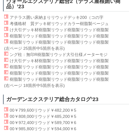
ウォールエクステリア総合2（テラス屋根囲い商
品）’23
アテラス囲い床納まり
リウッド
デッキ200（コの字
考価格材 質デッキ材
リウッド
カラー樹脂製ベージュ
け大引デッキ材樹脂製
リウッド
樹脂製リウッド樹脂製
樹脂製リウッド樹脂製
リウッド
樹脂製リウッド樹脂製
樹脂製リウッド樹脂製
リウッド
樹脂製リウッド樹脂製
(左ページ 25箇所中5箇所を表示)
ング柱：無印R樹脂製
リウッド
大引仕様メーターモジ
け大引デッキ材樹脂製
リウッド
樹脂製リウッド樹脂製
樹脂製リウッド樹脂製
リウッド
樹脂製リウッド樹脂製
樹脂製リウッド樹脂製
リウッド
樹脂製リウッド樹脂製
樹脂製リウッド樹脂製
リウッド
樹脂製リウッド樹脂製
(右ページ 18箇所中5箇所を表示)
ガーデンエクステリア総合カタログ’23
00￥799,600
リウッド
￥482,200￥5
00￥808,000
リウッド
￥485,200￥5
00￥972,400
リウッド
￥589,700￥6
00￥985,800
リウッド
￥594,000￥6