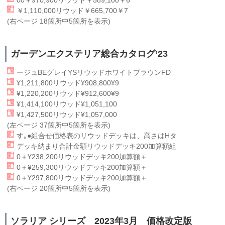
00￥970,900
リウッド
￥589,100￥6
￥1,110,000
リウッド
￥665,700￥7
(右ページ 18箇所中5箇所を表示)
ガーデンエクステリア総合カタログ’23
ージュBEグレイYS
リウッド
ホワイトブラウンFD
¥1,211,800
リウッド
¥908,800¥9
¥1,220,200
リウッド
¥912,600¥9
¥1,414,100
リウッド
¥1,051,100
¥1,427,500
リウッド
¥1,057,000
(左ページ 37箇所中5箇所を表示)
す｡●組合せ価格表の
リウッド
デッキは、高さはHタ
デッキ納まり合計金額
リウッド
デッキ200加算額組
0＋¥238,200
リウッド
デッキ200加算額＋
0＋¥259,300
リウッド
デッキ200加算額＋
0＋¥297,800
リウッド
デッキ200加算額＋
(右ページ 20箇所中5箇所を表示)
ソラリア シリーズ 2023年3月 価格改定版