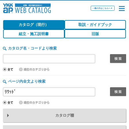
一般の方はこちらへ
▼
カタログ（現行）
取説・ガイドブック
組立・施工説明書
旧版
カタログ名・コードより検索
ページ内全文より検索
カタログ棚