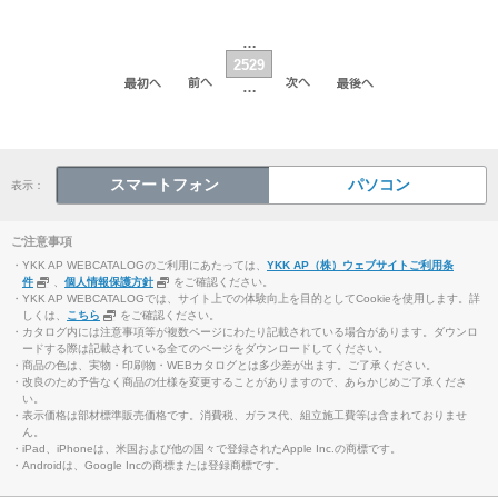
…
2529
…
スマートフォン
パソコン
表示：
ご注意事項
・YKK AP WEBCATALOGのご利用にあたっては、
YKK AP（株）ウェブサイトご利用条
件
、
個人情報保護方針
をご確認ください。
・YKK AP WEBCATALOGでは、サイト上での体験向上を目的としてCookieを使用します。詳
しくは、
こちら
をご確認ください。
・カタログ内には注意事項等が複数ページにわたり記載されている場合があります。ダウンロ
ードする際は記載されている全てのページをダウンロードしてください。
・商品の色は、実物・印刷物・WEBカタログとは多少差が出ます。ご了承ください。
・改良のため予告なく商品の仕様を変更することがありますので、あらかじめご了承くださ
い。
・表示価格は部材標準販売価格です。消費税、ガラス代、組立施工費等は含まれておりませ
ん。
・iPad、iPhoneは、米国および他の国々で登録されたApple Inc.の商標です。
・Androidは、Google Incの商標または登録商標です。