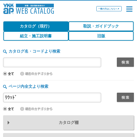
一般の方はこちらへ
▼
カタログ（現行）
取説・ガイドブック
組立・施工説明書
旧版
カタログ名・コードより検索
ページ内全文より検索
カタログ棚