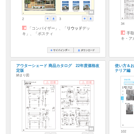
2
3
34
「コンバイザー」、「
リウッド
デッ
手
キ」、「ポスティ
キ・ア
アウターシェード 商品カタログ 22年度価格改
使い方＆お
定版
テリア編
納まり図
102