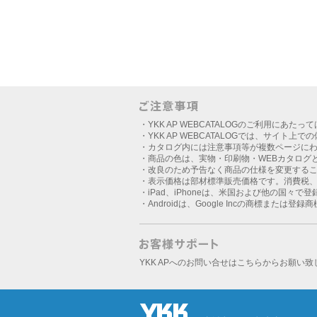
・YKK AP WEBCATALOGのご利用にあたっ
・YKK AP WEBCATALOGでは、サイト上
・カタログ内には注意事項等が複数ページに
・商品の色は、実物・印刷物・WEBカタログ
・改良のため予告なく商品の仕様を変更する
・表示価格は部材標準販売価格です。消費税
・iPad、iPhoneは、米国および他の国々で登録さ
・Androidは、Google Incの商標または登録
YKK APへのお問い合せはこちらからお願い致