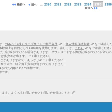
…
2380
2381
2382
2383
2384
2385
2386
ては、
YKK AP（株）ウェブサイトご利用条件
、
個人情報保護方針
をご確認く
での体験向上を目的としてCookieを使用します。詳しくは、
こちら
をご確認くださ
わたり記載されている場合があります。ダウンロードする際は記載されている全ての
とは多少差が出ます。ご了承ください。
ことがありますので、あらかじめご了承ください。
、ガラス代、組立施工費等は含まれておりません。
れたApple Inc.の商標です。
商標です。
します。
よくあるお問い合せとお問い合せ先はこちら