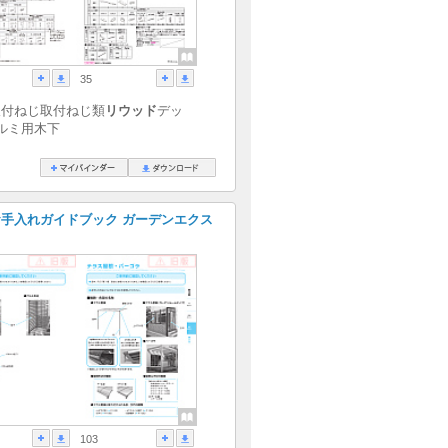
35
取付ねじ取付ねじ類
リウッド
デッ
ルミ用木下
手入れガイドブック ガーデンエクス
103