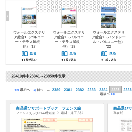
ウォールエクステリ
ウォールエクステリ
ウォールエクステリ
ア総合1（バルコニ
ア総合1（バルコニ
ア総合1（ハンドレー
ー・テラス屋根
ー・テラス屋根
ル・バルコニー他）
他） ’17
他） ’18
’22
26410件中23841～23850件表示
…
2380
2381
2382
2383
2384
2385
2386
商品選びサポートブック フェンス編
商品選び
フェンスえらびの基礎知識
素材・施工方法
裏表紙