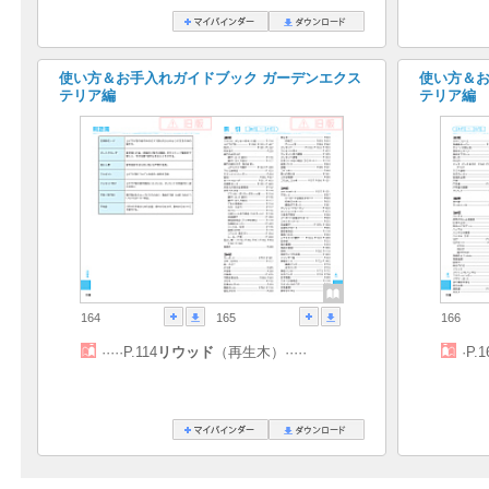
使い方＆お手入れガイドブック ガーデンエクス
使い方＆お
テリア編
テリア編
164
165
166
·····P.114
リウッド
（再生木）·····
·P