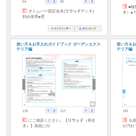
64
65
■種
ボトムバー固定金具(
リウッド
デッキ)
木）●
斜め使用●壁
使い方＆お手入れガイドブック ガーデンエクス
使い方＆お
テリア編
テリア編
116
117
150
にご相談ください。【
リウッド
（再生
る
木）】表面に付
が汚れ