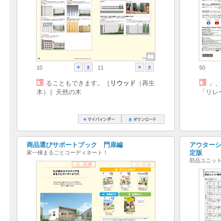
10
11
50
ることもできます。［
リウッド
（再生
」
木）］天然の木
「リレ
商品選びサポートブック 門扉編
アウターシ
定版
家一棟まるごとコーディネート！
部品ユニッ