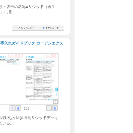
類・各部の名称●
リウッド
（再生
アルミ形
手入れガイドブック ガーデンエクス
151
原因対処方法参照先
リウッド
デッキ
ている。