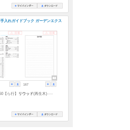
手入れガイドブック ガーデンエクス
167
.160【ら行】
リウッド
(再生木)·····