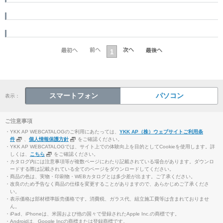
1
スマートフォン
パソコン
表示：
ご注意事項
・YKK AP WEBCATALOGのご利用にあたっては、
YKK AP（株）ウェブサイトご利用条
件
、
個人情報保護方針
をご確認ください。
・YKK AP WEBCATALOGでは、サイト上での体験向上を目的としてCookieを使用します。詳
しくは、
こちら
をご確認ください。
・カタログ内には注意事項等が複数ページにわたり記載されている場合があります。ダウンロ
ードする際は記載されている全てのページをダウンロードしてください。
・商品の色は、実物・印刷物・WEBカタログとは多少差が出ます。ご了承ください。
・改良のため予告なく商品の仕様を変更することがありますので、あらかじめご了承くださ
い。
・表示価格は部材標準販売価格です。消費税、ガラス代、組立施工費等は含まれておりませ
ん。
・iPad、iPhoneは、米国および他の国々で登録されたApple Inc.の商標です。
・Androidは、Google Incの商標または登録商標です。