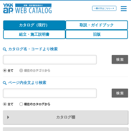
一般の方はこちらへ
▼
カタログ（現行）
取説・ガイドブック
組立・施工説明書
旧版
カタログ名・コードより検索
ページ内全文より検索
カタログ棚