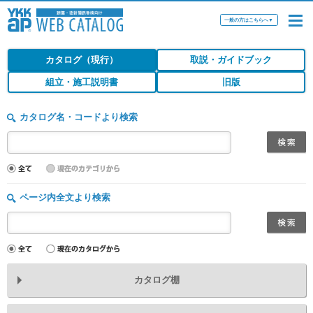
一般の方はこちらへ
▼
カタログ（現行）
取説・ガイドブック
組立・施工説明書
旧版
カタログ名・コードより検索
ページ内全文より検索
カタログ棚