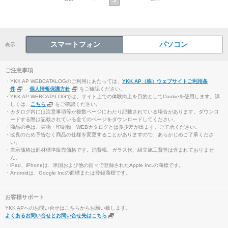
スマートフォン
パソコン
表示：
ご注意事項
・YKK AP WEBCATALOGのご利用にあたっては、
YKK AP（株）ウェブサイトご利用条
件
、
個人情報保護方針
をご確認ください。
・YKK AP WEBCATALOGでは、サイト上での体験向上を目的としてCookieを使用します。詳
しくは、
こちら
をご確認ください。
・カタログ内には注意事項等が複数ページにわたり記載されている場合があります。ダウンロ
ードする際は記載されている全てのページをダウンロードしてください。
・商品の色は、実物・印刷物・WEBカタログとは多少差が出ます。ご了承ください。
・改良のため予告なく商品の仕様を変更することがありますので、あらかじめご了承くださ
い。
・表示価格は部材標準販売価格です。消費税、ガラス代、組立施工費等は含まれておりませ
ん。
・iPad、iPhoneは、米国および他の国々で登録されたApple Inc.の商標です。
・Androidは、Google Incの商標または登録商標です。
お客様サポート
YKK APへのお問い合せはこちらからお願い致します。
よくあるお問い合せとお問い合せ先はこちら