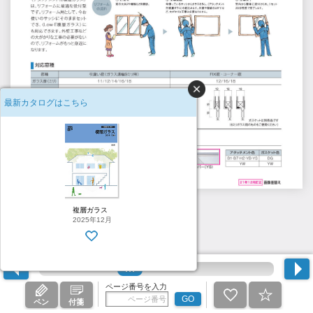
最新カタログはこちら
66
複層ガラス
2025年12月
ページ番号を入力
GO
ペン
付箋