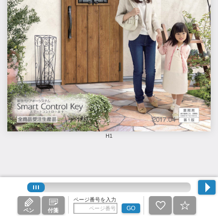
H1
ページ番号を入力
GO
ペン
付箋