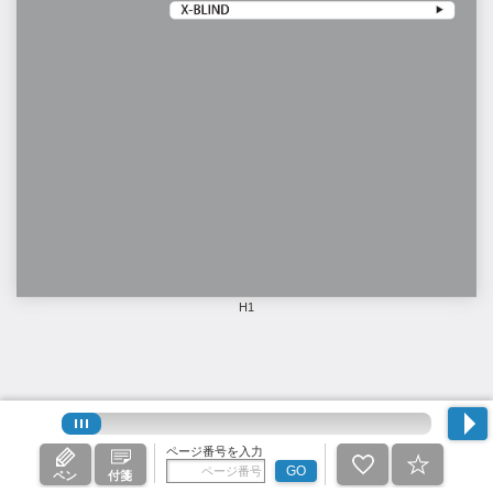
H1
ページ番号を入力
GO
ペン
付箋