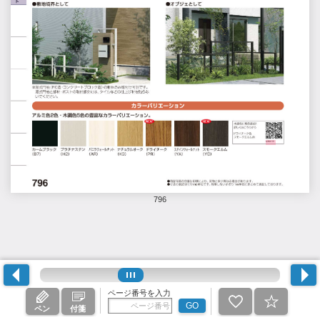
796
ページ番号を入力
GO
ペン
付箋