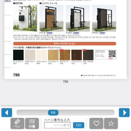
788
ページ番号を入力
GO
ペン
付箋