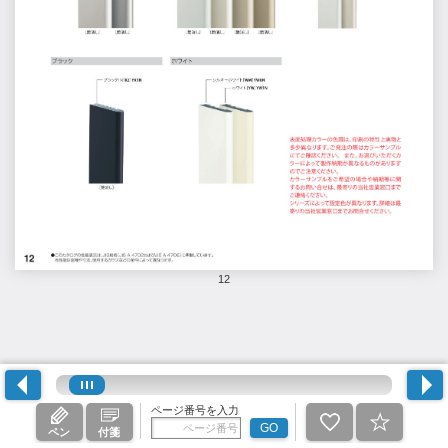
12
ページ番号を入力
GO
ペン
付箋