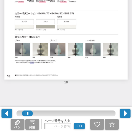
18
ページ番号を入力
GO
ペン
付箋