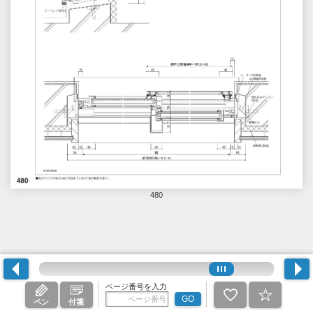
480
ページ番号を入力
GO
ペン
付箋