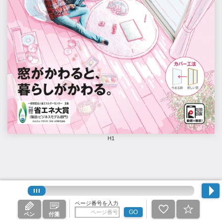
H1
ページ番号を入力
GO
ペン
付箋