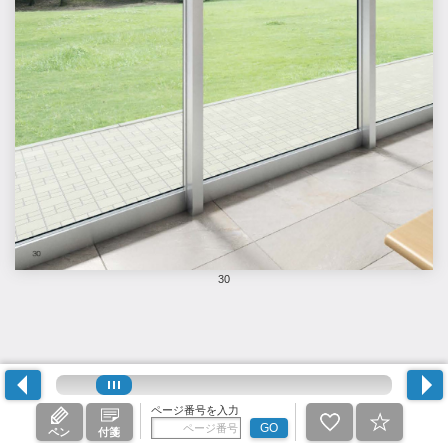
30
ページ番号を入力
GO
ペン
付箋