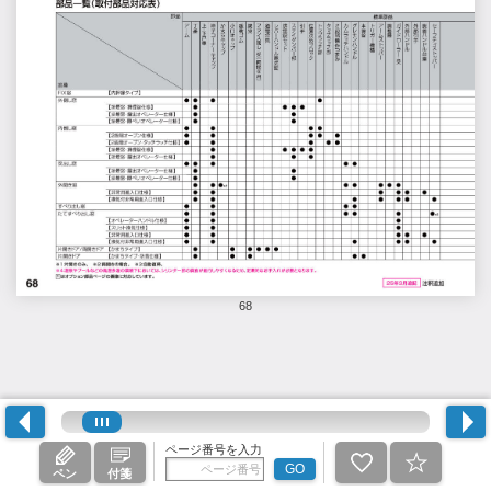
68
ページ番号を入力
GO
ペン
付箋