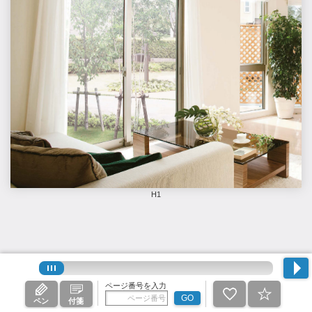
H1
ページ番号を入力
GO
ペン
付箋