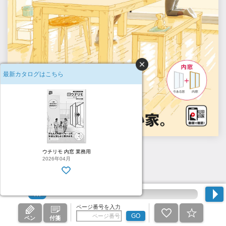
最新カタログはこちら
H1
ウチリモ 内窓 業務用
2026年04月
ページ番号を入力
GO
ペン
付箋