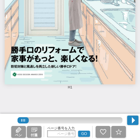
H1
ページ番号を入力
GO
ペン
付箋