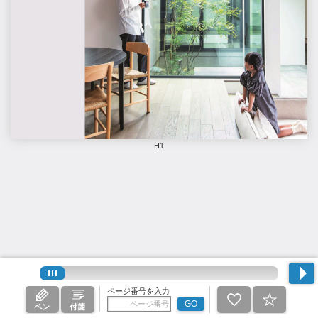
H1
ページ番号を入力
GO
ペン
付箋