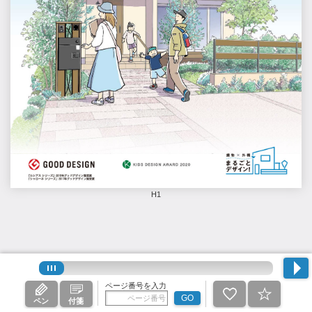
H1
ページ番号を入力
GO
ペン
付箋