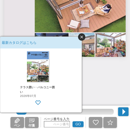
最新カタログはこちら
H1
テラス囲い・バルコニー囲
い
2026年07月
ページ番号を入力
GO
ペン
付箋