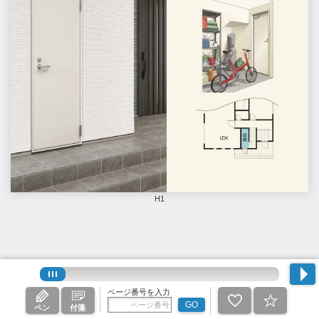
H1
ページ番号を入力
GO
ペン
付箋