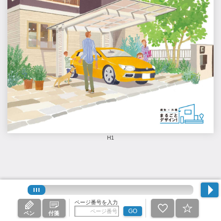
H1
ページ番号を入力
GO
ペン
付箋