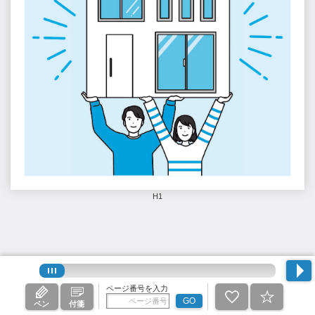
H1
ページ番号を入力
GO
ペン
付箋