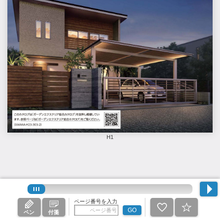
H1
ページ番号を入力
GO
ペン
付箋