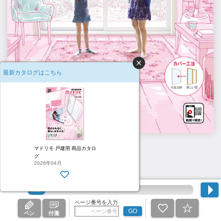
最新カタログはこちら
H1
マドリモ 戸建用 商品カタロ
グ
2026年04月
ページ番号を入力
GO
ペン
付箋