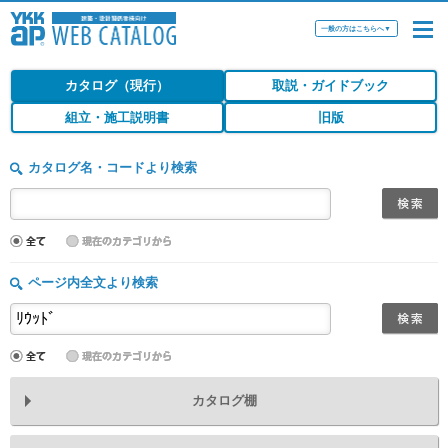
一般の方はこちらへ
▼
カタログ（現行）
取説・ガイドブック
組立・施工説明書
旧版
カタログ名・コードより検索
ページ内全文より検索
カタログ棚