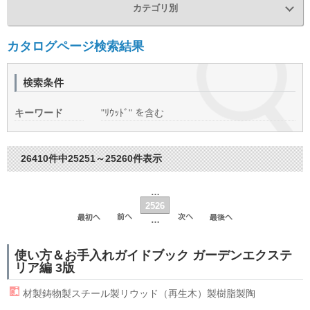
カテゴリ別
カタログページ検索結果
キーワード
"ﾘｳｯﾄﾞ" を含む
26410件中25251～25260件表示
…
2526
…
使い方＆お手入れガイドブック ガーデンエクステ
リア編 3版
材製鋳物製スチール製
リウッド
（再生木）製樹脂製陶