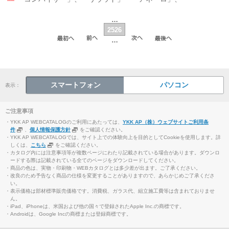
…
2526
…
スマートフォン
パソコン
表示：
ご注意事項
・YKK AP WEBCATALOGのご利用にあたっては、
YKK AP（株）ウェブサイトご利用条
件
、
個人情報保護方針
をご確認ください。
・YKK AP WEBCATALOGでは、サイト上での体験向上を目的としてCookieを使用します。詳
しくは、
こちら
をご確認ください。
・カタログ内には注意事項等が複数ページにわたり記載されている場合があります。ダウンロ
ードする際は記載されている全てのページをダウンロードしてください。
・商品の色は、実物・印刷物・WEBカタログとは多少差が出ます。ご了承ください。
・改良のため予告なく商品の仕様を変更することがありますので、あらかじめご了承くださ
い。
・表示価格は部材標準販売価格です。消費税、ガラス代、組立施工費等は含まれておりませ
ん。
・iPad、iPhoneは、米国および他の国々で登録されたApple Inc.の商標です。
・Androidは、Google Incの商標または登録商標です。