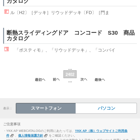
カタログ
ル〔H2〕［デッキ］
リウッド
デッキ〔FD〕［門ま
断熱スライディングドア コンコード S30 商品
カタログ
「ポスティモ」、「
リウッド
デッキ」、「コンバイ
…
2402
…
スマートフォン
パソコン
表示：
ご注意事項
・YKK AP WEBCATALOGのご利用にあたっては、
YKK AP（株）ウェブサイトご利用条
件
、
個人情報保護方針
をご確認ください。