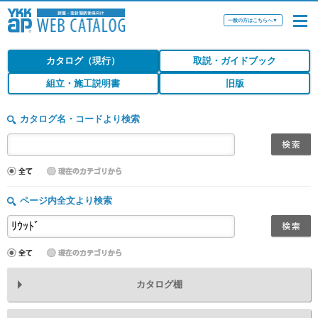
一般の方はこちらへ
▼
カタログ（現行）
取説・ガイドブック
組立・施工説明書
旧版
カタログ名・コードより検索
ページ内全文より検索
カタログ棚