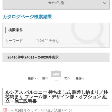
カテゴリ別
カタログページ検索結果
キーワード
"ﾘｳｯﾄﾞ" を含む
26410件中24011～24020件表示
…
2402
…
ルシアス バルコニー 持ち出し式 胴差し納まり／柱
芯納まり フレーム部・デザイン部・オプション 組
立・施工説明書
·····P.168
リウッド
・リベルパの取り付け