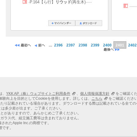
·P.164【ら行】
リウッド
(再生木)·····
·····
…
2396
2397
2398
2399
2400
2401
2402
ては、
YKK AP（株）ウェブサイトご利用条件
、
個人情報保護方針
をご確認く
での体験向上を目的としてCookieを使用します。詳しくは、
こちら
をご確認くださ
わたり記載されている場合があります。ダウンロードする際は記載されている全ての
とは多少差が出ます。ご了承ください。
ことがありますので、あらかじめご了承ください。
、ガラス代、組立施工費等は含まれておりません。
れたApple Inc.の商標です。
商標です。