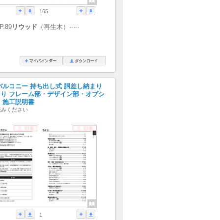
165
·P.89
リウッド
（再生木）·····
バルコニー 持ち出し式 胴差し納まり
り フレーム部・デザイン部・オプシ
・施工説明書
読みください
1