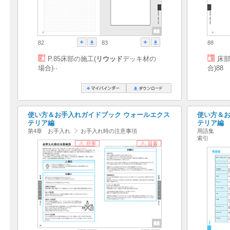
82
83
88
P.85床部の施工(
リウッド
デッキ材の
床部
場合)··
合)88
使い方＆お手入れガイドブック ウォールエクス
使い方＆お
テリア編
テリア編
第4章 お手入れ
お手入れ時の注意事項
用語集
索引