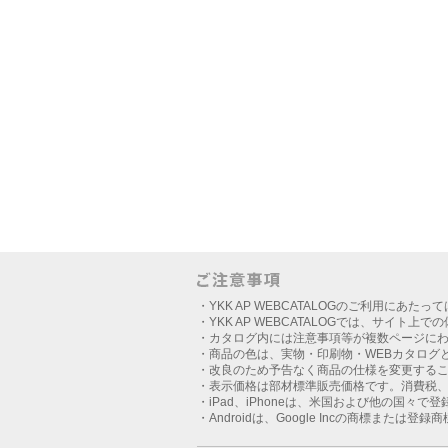
・YKK AP WEBCATALOGのご利用にあたっ
・YKK AP WEBCATALOGでは、サイト上
・カタログ内には注意事項等が複数ページに
・商品の色は、実物・印刷物・WEBカタログ
・改良のため予告なく商品の仕様を変更する
・表示価格は部材標準販売価格です。消費税
・iPad、iPhoneは、米国および他の国々で登録さ
・Androidは、Google Incの商標または登録