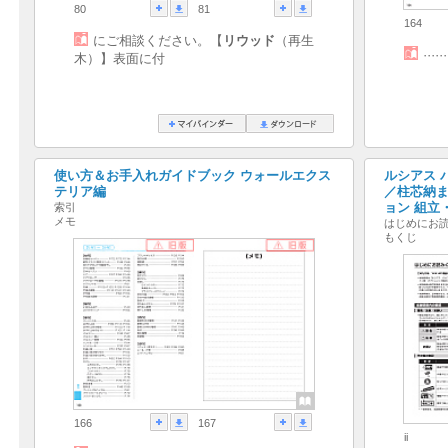
80
81
164
にご相談ください。【
リウッド
（再生
·····
木）】表面に付
使い方＆お手入れガイドブック ウォールエクス
ルシアス 
テリア編
／柱芯納ま
ョン 組立
索引
メモ
はじめにお
もくじ
166
167
ii