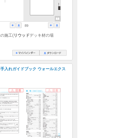
89
の施工(
リウッド
デッキ材の場
手入れガイドブック ウォールエクス