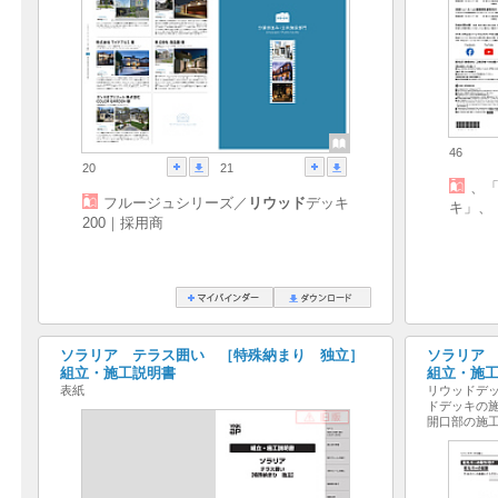
46
20
21
、
フルージュシリーズ／
リウッド
デッキ
キ」、
200｜採用商
ソラリア テラス囲い ［特殊納まり 独立］
ソラリア
組立・施工説明書
組立・施
表紙
リウッドデッ
ドデッキの
開口部の施