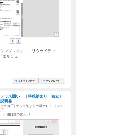
「シンプレオ」、「
リウッド
デッ
「エルビュ
 テラス囲い ［特殊納まり 独立］
工説明書
キの施工( デッキ納まりの場合)
リウッ
施工
工
開口部の施工 (1)