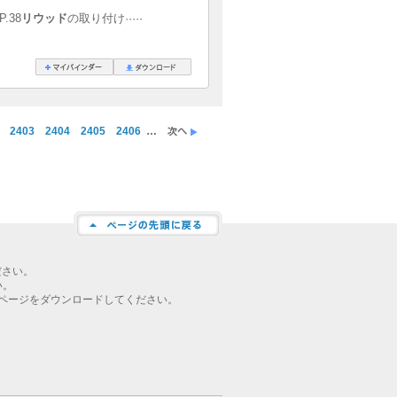
·P.38
リウッド
の取り付け·····
2403
2404
2405
2406
…
ださい。
い。
ページをダウンロードしてください。