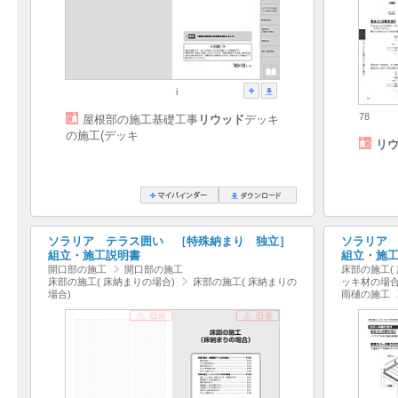
i
78
屋根部の施工基礎工事
リウッド
デッキ
の施工(デッキ
リ
ソラリア テラス囲い ［特殊納まり 独立］
ソラリア
組立・施工説明書
組立・施
開口部の施工
開口部の施工
床部の施工(
床部の施工( 床納まりの場合)
床部の施工( 床納まりの
ッキ材の場合
場合)
雨樋の施工