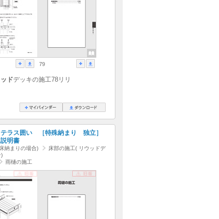
79
ウッド
デッキの施工78リリ
 テラス囲い ［特殊納まり 独立］
工説明書
 床納まりの場合)
床部の施工( リウッドデ
)
雨樋の施工