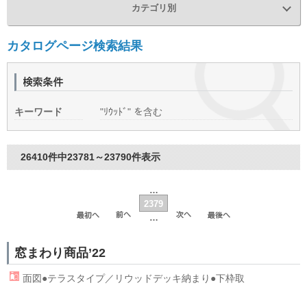
カテゴリ別
カタログページ検索結果
キーワード
"ﾘｳｯﾄﾞ" を含む
26410件中23781～23790件表示
…
2379
…
窓まわり商品’22
面図●テラスタイプ／
リウッド
デッキ納まり●下枠取