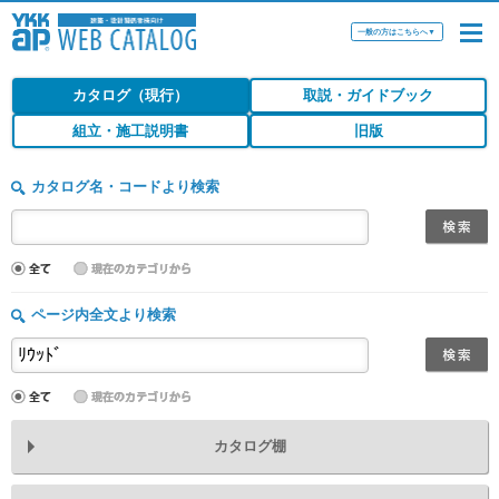
一般の方はこちらへ
▼
カタログ（現行）
取説・ガイドブック
組立・施工説明書
旧版
カタログ名・コードより検索
ページ内全文より検索
カタログ棚