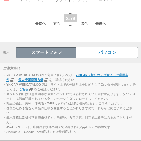
…
2379
…
スマートフォン
パソコン
表示：
ご注意事項
・YKK AP WEBCATALOGのご利用にあたっては、
YKK AP（株）ウェブサイトご利用条
件
、
個人情報保護方針
をご確認ください。
・YKK AP WEBCATALOGでは、サイト上での体験向上を目的としてCookieを使用します。詳
しくは、
こちら
をご確認ください。
・カタログ内には注意事項等が複数ページにわたり記載されている場合があります。ダウンロ
ードする際は記載されている全てのページをダウンロードしてください。
・商品の色は、実物・印刷物・WEBカタログとは多少差が出ます。ご了承ください。
・改良のため予告なく商品の仕様を変更することがありますので、あらかじめご了承くださ
い。
・表示価格は部材標準販売価格です。消費税、ガラス代、組立施工費等は含まれておりませ
ん。
・iPad、iPhoneは、米国および他の国々で登録されたApple Inc.の商標です。
・Androidは、Google Incの商標または登録商標です。