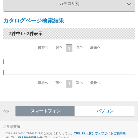
カテゴリ別
カタログページ検索結果
2件中1～2件表示
1
1
スマートフォン
パソコン
表示：
ご注意事項
・YKK AP WEBCATALOGのご利用にあたっては、
YKK AP（株）ウェブサイトご利用条
件
、
個人情報保護方針
をご確認ください。