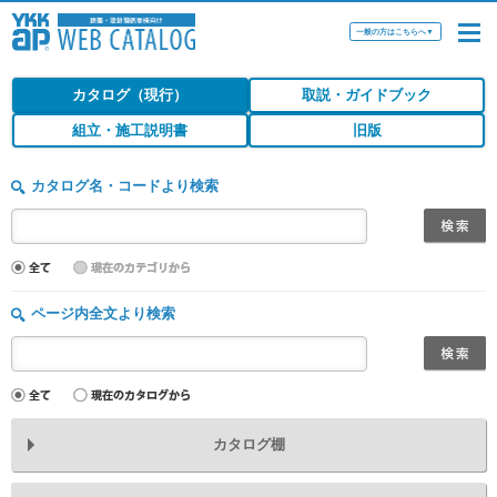
一般の方はこちらへ
▼
カタログ（現行）
取説・ガイドブック
組立・施工説明書
旧版
カタログ名・コードより検索
ページ内全文より検索
カタログ棚