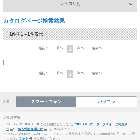
カテゴリ別
カタログページ検索結果
1件中1～1件表示
1
1
スマートフォン
パソコン
表示：
ご注意事項
・YKK AP WEBCATALOGのご利用にあたっては、
YKK AP（株）ウェブサイトご利用条
件
、
個人情報保護方針
をご確認ください。
・YKK AP WEBCATALOGでは、サイト上での体験向上を目的としてCookieを使用します。詳
しくは、
こちら
をご確認ください。