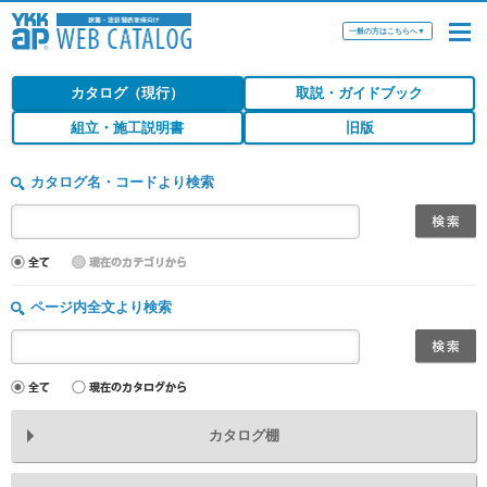
一般の方はこちらへ
▼
カタログ（現行）
取説・ガイドブック
組立・施工説明書
旧版
カタログ名・コードより検索
ページ内全文より検索
カタログ棚