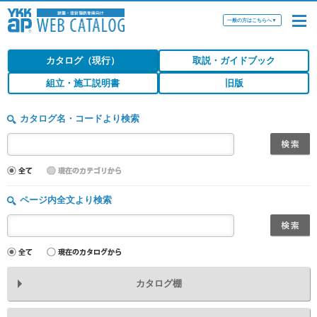
一般の方はこちらへ
▼
カタログ（現行）
取説・ガイドブック
組立・施工説明書
旧版
カタログ名・コードより検索
ページ内全文より検索
カタログ棚