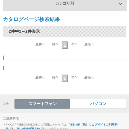
カテゴリ別
カタログページ検索結果
2件中1～2件表示
1
1
スマートフォン
パソコン
表示：
ご注意事項
・YKK AP WEBCATALOGのご利用にあたっては、
YKK AP（株）ウェブサイトご利用条
件
、
個人情報保護方針
をご確認ください。