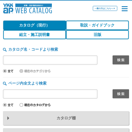
一般の方はこちらへ
▼
カタログ（現行）
取説・ガイドブック
組立・施工説明書
旧版
カタログ名・コードより検索
ページ内全文より検索
カタログ棚