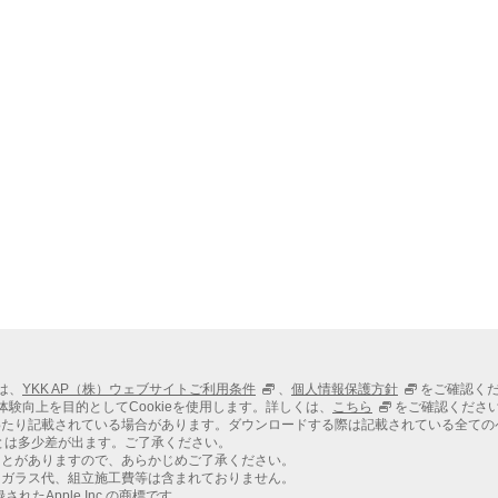
ては、
YKK AP（株）ウェブサイトご利用条件
、
個人情報保護方針
をご確認く
での体験向上を目的としてCookieを使用します。詳しくは、
こちら
をご確認くださ
わたり記載されている場合があります。ダウンロードする際は記載されている全ての
とは多少差が出ます。ご了承ください。
ことがありますので、あらかじめご了承ください。
、ガラス代、組立施工費等は含まれておりません。
れたApple Inc.の商標です。