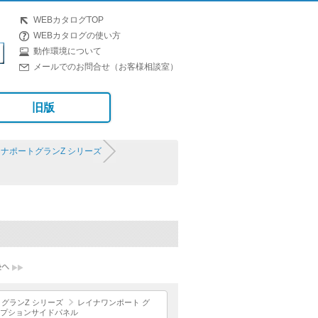
WEBカタログTOP
WEBカタログの使い方
動作環境について
メールでのお問合せ（お客様相談室）
旧版
ナポートグランZ シリーズ
グランZ シリーズ
レイナワンポート グ
プションサイドパネル