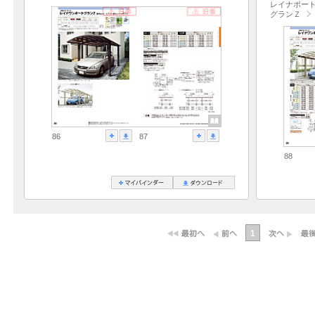
レイナポート
グランＺ
86
87
88
1