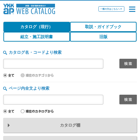
一般の方はこちらへ
▼
カタログ（現行）
取説・ガイドブック
組立・施工説明書
旧版
カタログ名・コードより検索
ページ内全文より検索
カタログ棚