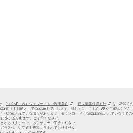
ては、
YKK AP（株）ウェブサイトご利用条件
、
個人情報保護方針
をご確認く
での体験向上を目的としてCookieを使用します。詳しくは、
こちら
をご確認くださ
わたり記載されている場合があります。ダウンロードする際は記載されている全ての
とは多少差が出ます。ご了承ください。
ことがありますので、あらかじめご了承ください。
、ガラス代、組立施工費等は含まれておりません。
れたApple Inc.の商標です。