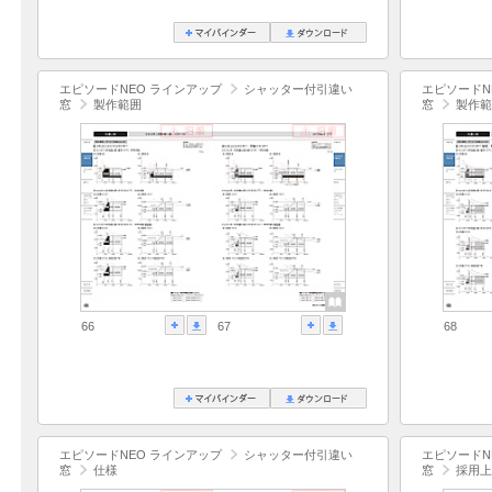
エピソードNEO ラインアップ
シャッター付引違い
エピソードN
窓
製作範囲
窓
製作範
66
67
68
エピソードNEO ラインアップ
シャッター付引違い
エピソードN
窓
仕様
窓
採用上