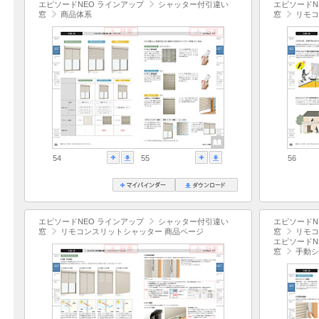
エピソードNEO ラインアップ
シャッター付引違い
エピソードN
窓
商品体系
窓
リモコ
54
55
56
エピソードNEO ラインアップ
シャッター付引違い
エピソードN
窓
リモコンスリットシャッター 商品ページ
窓
リモコ
エピソードN
窓
手動シ