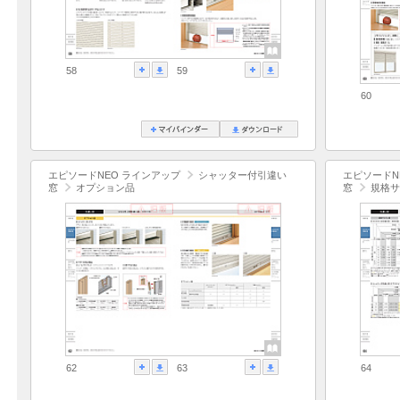
58
59
60
エピソードNEO ラインアップ
シャッター付引違い
エピソードN
窓
オプション品
窓
規格サ
62
63
64