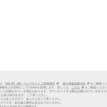
ては、
YKK AP（株）ウェブサイトご利用条件
、
個人情報保護方針
をご確認く
での体験向上を目的としてCookieを使用します。詳しくは、
こちら
をご確認くださ
わたり記載されている場合があります。ダウンロードする際は記載されている全ての
とは多少差が出ます。ご了承ください。
ことがありますので、あらかじめご了承ください。
、ガラス代、組立施工費等は含まれておりません。
れたApple Inc.の商標です。