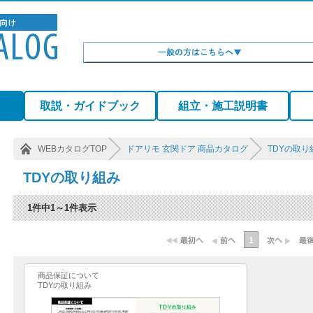
）
取説・ガイドブック
組立・施工説明書
WEBカタログTOP
ドアリモ 玄関ドア 商品カタログ
TDYの取り
TDYの取り組み
1件中1～1件表示
1
商品保証について
TDYの取り組み