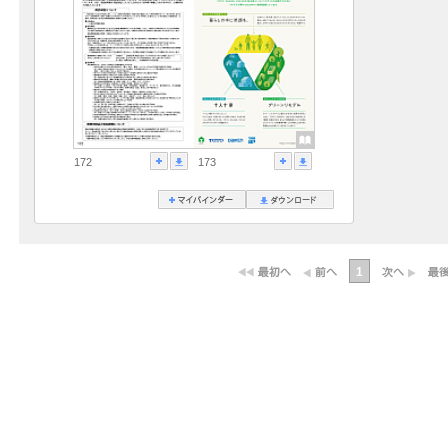
172
173
1