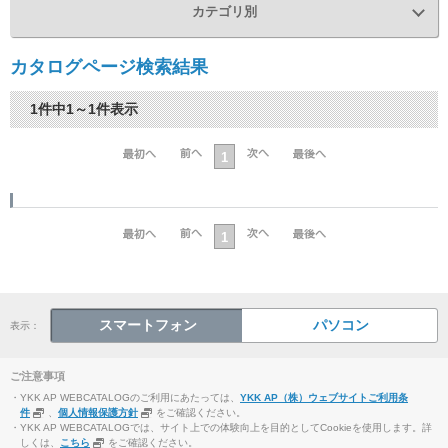
カテゴリ別
カタログページ検索結果
1件中1～1件表示
1
1
スマートフォン
パソコン
表示：
ご注意事項
・YKK AP WEBCATALOGのご利用にあたっては、
YKK AP（株）ウェブサイトご利用条
件
、
個人情報保護方針
をご確認ください。
・YKK AP WEBCATALOGでは、サイト上での体験向上を目的としてCookieを使用します。詳
しくは、
こちら
をご確認ください。