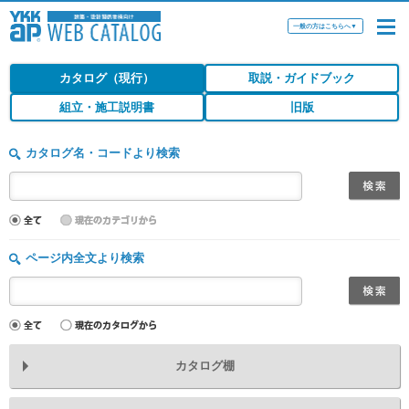
一般の方はこちらへ
▼
カタログ（現行）
取説・ガイドブック
組立・施工説明書
旧版
カタログ名・コードより検索
ページ内全文より検索
カタログ棚