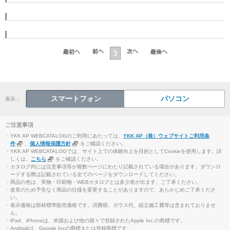
3
スマートフォン
パソコン
表示：
ご注意事項
・YKK AP WEBCATALOGのご利用にあたっては、
YKK AP（株）ウェブサイトご利用条
件
、
個人情報保護方針
をご確認ください。
・YKK AP WEBCATALOGでは、サイト上での体験向上を目的としてCookieを使用します。詳
しくは、
こちら
をご確認ください。
・カタログ内には注意事項等が複数ページにわたり記載されている場合があります。ダウンロ
ードする際は記載されている全てのページをダウンロードしてください。
・商品の色は、実物・印刷物・WEBカタログとは多少差が出ます。ご了承ください。
・改良のため予告なく商品の仕様を変更することがありますので、あらかじめご了承くださ
い。
・表示価格は部材標準販売価格です。消費税、ガラス代、組立施工費等は含まれておりませ
ん。
・iPad、iPhoneは、米国および他の国々で登録されたApple Inc.の商標です。
・Androidは、Google Incの商標または登録商標です。