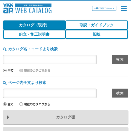
一般の方はこちらへ
▼
カタログ（現行）
取説・ガイドブック
組立・施工説明書
旧版
カタログ名・コードより検索
ページ内全文より検索
カタログ棚