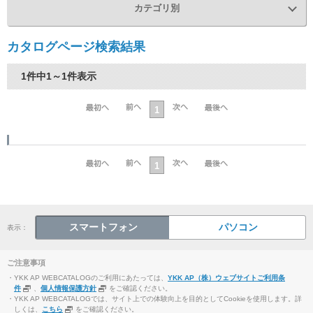
カテゴリ別
カタログページ検索結果
1件中1～1件表示
1
1
スマートフォン
パソコン
表示：
ご注意事項
・YKK AP WEBCATALOGのご利用にあたっては、
YKK AP（株）ウェブサイトご利用条
件
、
個人情報保護方針
をご確認ください。
・YKK AP WEBCATALOGでは、サイト上での体験向上を目的としてCookieを使用します。詳
しくは、
こちら
をご確認ください。