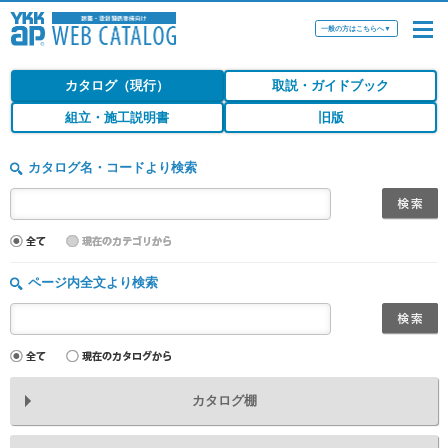
一般の方はこちらへ
▼
カタログ（現行）
取説・ガイドブック
組立・施工説明書
旧版
カタログ名・コードより検索
ページ内全文より検索
カタログ棚