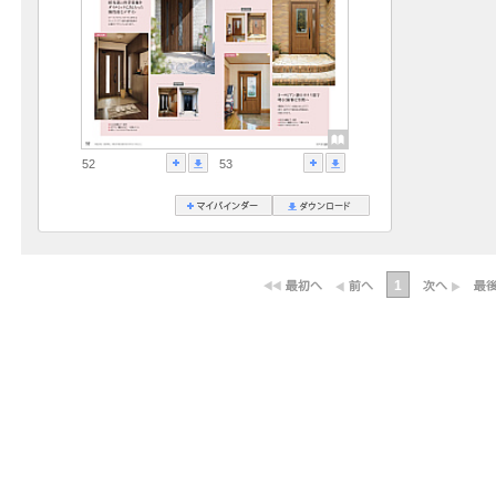
52
53
1