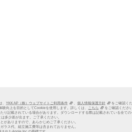
ては、
YKK AP（株）ウェブサイトご利用条件
、
個人情報保護方針
をご確認く
での体験向上を目的としてCookieを使用します。詳しくは、
こちら
をご確認くださ
わたり記載されている場合があります。ダウンロードする際は記載されている全ての
とは多少差が出ます。ご了承ください。
ことがありますので、あらかじめご了承ください。
、ガラス代、組立施工費等は含まれておりません。
れたApple Inc.の商標です。