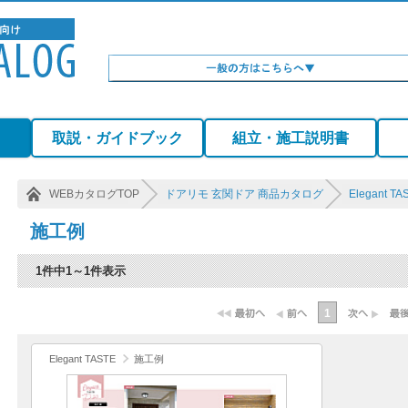
）
取説・ガイドブック
組立・施工説明書
WEBカタログTOP
ドアリモ 玄関ドア 商品カタログ
Elegant TA
施工例
1件中1～1件表示
1
Elegant TASTE
施工例