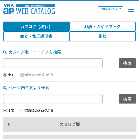
一般の方はこちらへ
▼
カタログ（現行）
取説・ガイドブック
組立・施工説明書
旧版
カタログ名・コードより検索
ページ内全文より検索
カタログ棚