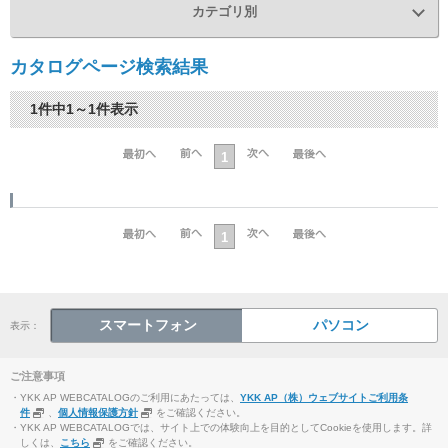
カテゴリ別
カタログページ検索結果
1件中1～1件表示
1
1
スマートフォン
パソコン
表示：
ご注意事項
・YKK AP WEBCATALOGのご利用にあたっては、
YKK AP（株）ウェブサイトご利用条
件
、
個人情報保護方針
をご確認ください。
・YKK AP WEBCATALOGでは、サイト上での体験向上を目的としてCookieを使用します。詳
しくは、
こちら
をご確認ください。