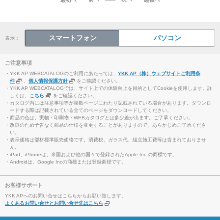
スマートフォン
パソコン
表示：
ご注意事項
・YKK AP WEBCATALOGのご利用にあたっては、
YKK AP（株）ウェブサイトご利用条
件
、
個人情報保護方針
をご確認ください。
・YKK AP WEBCATALOGでは、サイト上での体験向上を目的としてCookieを使用します。詳
しくは、
こちら
をご確認ください。
・カタログ内には注意事項等が複数ページにわたり記載されている場合があります。ダウンロ
ードする際は記載されている全てのページをダウンロードしてください。
・商品の色は、実物・印刷物・WEBカタログとは多少差が出ます。ご了承ください。
・改良のため予告なく商品の仕様を変更することがありますので、あらかじめご了承くださ
い。
・表示価格は部材標準販売価格です。消費税、ガラス代、組立施工費等は含まれておりませ
ん。
・iPad、iPhoneは、米国および他の国々で登録されたApple Inc.の商標です。
・Androidは、Google Incの商標または登録商標です。
お客様サポート
YKK APへのお問い合せはこちらからお願い致します。
よくあるお問い合せとお問い合せ先はこちら