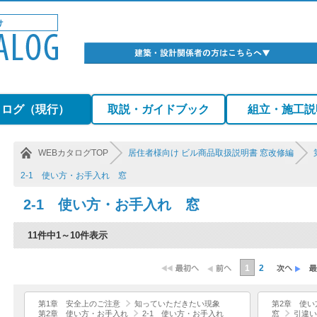
タログ（現行）
取説・ガイドブック
組立・施工説
WEBカタログTOP
居住者様向け ビル商品取扱説明書 窓改修編
2-1 使い方・お手入れ 窓
2-1 使い方・お手入れ 窓
11件中1～10件表示
1
2
第1章 安全上のご注意
知っていただきたい現象
第2章 使い
第2章 使い方・お手入れ
2-1 使い方・お手入れ
窓
引違い