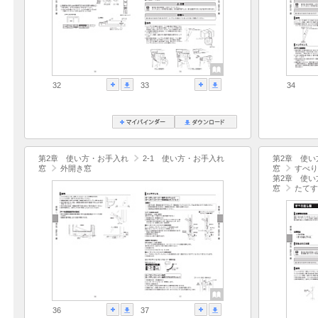
32
33
34
第2章 使い方・お手入れ
2-1 使い方・お手入れ
第2章 使い
窓
外開き窓
窓
すべり
第2章 使い
窓
たてす
36
37