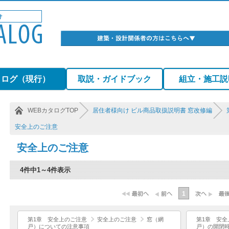
タログ（現行）
取説・ガイドブック
組立・施工説
WEBカタログTOP
居住者様向け ビル商品取扱説明書 窓改修編
安全上のご注意
安全上のご注意
4件中1～4件表示
1
第1章 安全上のご注意
安全上のご注意
窓（網
第1章 安全
戸）についての注意事項
戸）の開閉