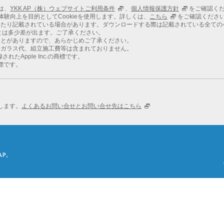
ては、
YKK AP（株）ウェブサイトご利用条件
、
個人情報保護方針
をご確認く
での体験向上を目的としてCookieを使用します。詳しくは、
こちら
をご確認くださ
わたり記載されている場合があります。ダウンロードする際は記載されている全ての
とは多少差が出ます。ご了承ください。
ことがありますので、あらかじめご了承ください。
、ガラス代、組立施工費等は含まれておりません。
れたApple Inc.の商標です。
商標です。
します。
よくあるお問い合せとお問い合せ先はこちら