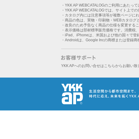
・YKK AP WEBCATALOGのご利用にあたっ
・YKK AP WEBCATALOGでは、サイト上
・カタログ内には注意事項等が複数ページに
・商品の色は、実物・印刷物・WEBカタログ
・改良のため予告なく商品の仕様を変更する
・表示価格は部材標準販売価格です。消費税
・iPad、iPhoneは、米国および他の国々で登録さ
・Androidは、Google Incの商標または登録
YKK APへのお問い合せはこちらからお願い致