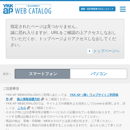
建築・設計関係者の方はこちらへ
▼
指定されたページは見つかりません。
誠に恐れ入りますが、URLをご確認の上アクセスしなおし
ていただくか、トップページよりアクセスしなおしてくだ
さい。
トップページへ
スマートフォン
パソコン
表示：
ご注意事項
・YKK AP WEBCATALOGのご利用にあたっては、
YKK AP（株）ウェブサイトご利用条
件
、
個人情報保護方針
をご確認ください。
・YKK AP WEBCATALOGでは、サイト上での体験向上を目的としてCookieを使用します。詳
しくは、
こちら
をご確認ください。
・カタログ内には注意事項等が複数ページにわたり記載されている場合があります。ダウンロ
ードする際は記載されている全てのページをダウンロードしてください。
・商品の色は、実物・印刷物・WEBカタログとは多少差が出ます。ご了承ください。
・改良のため予告なく商品の仕様を変更することがありますので、あらかじめご了承くださ
い。